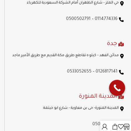
حي الملز – شارع الظهران أمام الشركة السعودية للكهرباء
0500502791
–
0114774336
جدة
مدائن الفهد – كيلو ٥ تقاطع طريق مكة القديم مع طريق الأمير ماجد
0533052655
–
0126817141
المدينة المنورة
المدينة المنورة- حى بن معاوية – شارع ابو خيثمة
0506000297