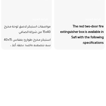
Red two-door fire extinguisher
استيكر لاصق لوحة مخرج
15×40
box
قراءة المزيد
قراءة المزيد
The red two-door fire
مواصفات استيكر لاصق لوحة مخرج
extinguisher box is available in
15x40 من شركة الصافي
Safi with the following
استيكر مخرج طوارئ بمقاس 15×40
specifications:
سم بتصميم واضح يحقق أعلى
Equipped with two doors for
معايير الأمان.
quick access to equipment.
خامة PVC لاصقة عالية الجودة
Made of high-quality materials
تتحمل الحرارة والرطوبة وتناسب
for long-lasting durability.
جميع البيئات.
Provides organized interior
طباعة UV مقاومة للبهتان لضمان
storage for fire extinguishers.
بقاء الألوان مشرقة وواضحة لفترات
Plated in red for easy
طويلة.
identification in emergencies.
Environmentally resistant to
مناسب للاستخدام في الشركات،
environmental factors to ensure
المصانع، المدارس، المستشفيات،
a long service life.