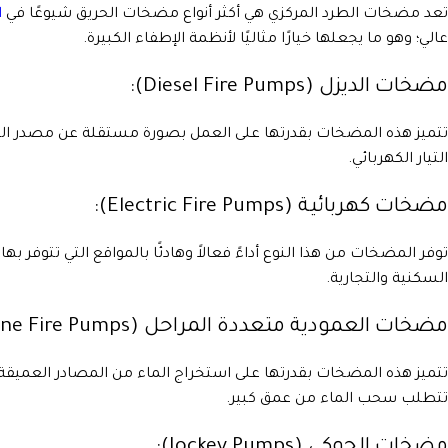
تعد مضخات الطرد المركزي هي أكثر أنواع مضخات الحريق شيوعًا في
ا
عالي؛ وهو ما يجعلها خيارًا مثاليًا لأنظمة الإطفاء الكبيرة.
مضخات الديزل (Diesel Fire Pumps):
تتميز هذه المضخات بقدرتها على العمل بصورة مستقلة عن مصدر الكه
التيار الكهربائي.
مضخات كهربائية (Electric Fire Pumps):
توفر المضخات من هذا النوع أداءً فعالاً وهادئًا بالمواقع التي تتوفر به
السكنية والتجارية.
مضخات العمودية متعددة المراحل (Vertical Turbine Fire Pumps):
تتميز هذه المضخات بقدرتها على استخراج الماء من المصادر العميقة كالخز
تتطلب سحب الماء من عمق كبير.
مضخات الجوكي (Jockey Pumps):