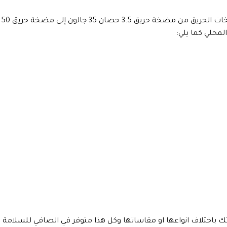
تأتي مضخات الحريق الوطنية بمقاسات مختلفة، فتبدأ مقاسات مضخات الحريق من مضخة حريق 3.5 حصان 35 جالو
اختلاف انواعها او مقاساتها وكل هذا متوفر في الصافي للسلامة .