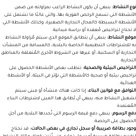
نوع النشاط:
ينبغي أن يكون النشاط الراغب بمزاولته من ضمن
الأنشطة التي تسمح الرخص الفورية بها، والتي غالبًا ما تشتمل على
الأنشطة البسيطة كالمحال التجارية الصغيرة، وكذلك الأنشطة التي
لا تحتاج لتراخيص مُعقدة أو دراسة ميدانية.
موقع النشاط:
ينبغي أن يتطابق الموقع الذي سيتم مُزاولة النشاط
به للاشتراطات التنظيمية الخاصة بالبلدية، كالمسافة من المنشآت
التجارية أو السكنية، أو غيرها من الشروط الأخرى المُتعلقة بالمناطق
التجارية.
التراخيص البيئية والصحية:
تتطلب بعض الأنشطة الحصول على
تراخيص بيئية أو صحية كالأنشطة التي تؤثر في البيئة، أو الأنشطة
الغذائية.
التوافق مع قوانين البناء:
إذا كانت هناك منشأة أو مبنى سيتم
تشغيل النشاط منه، ينبغي أن يُطابق هذا المبنى لاشترطات البناء
المُعتمدة.
دفع الرسوم:
ينبغي دفع قيمة الرسوم التي تُحددها البلدية من أجل
الحصول على الرخصة.
وجود بطاقة ضريبية أو سجل تجاري في بعض الحالات:
قد تحتاج