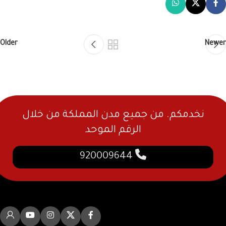
Older
Newer
نخدمكم. من جميع مدن المملكة من خلال
الرقم الموحد
920009644