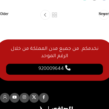
Older
Newer
نخدمكم. من جميع مدن المملكة من خلال
الرقم الموحد
920009644