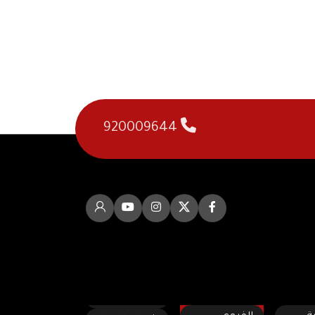
920009644
سريعه