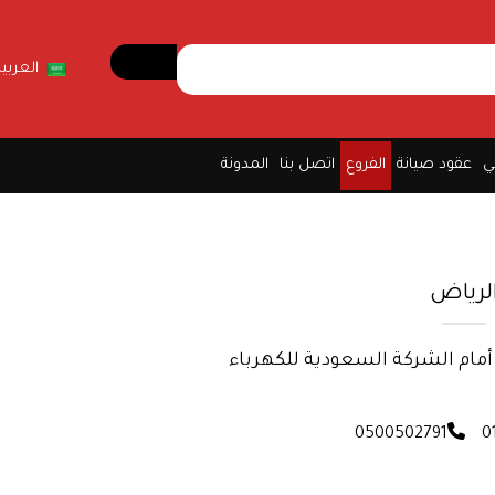
العربية
ي
عقود صيانة
الفروع
اتصل بنا
المدونة
لرياض
أمام الشركة السعودية للكهرباء
0500502791