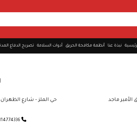
رئيسية
نبذة عنا
أنظمة مكافحة الحريق
أدوات السلامة
تصريح الدفاع المدن
ا
حي الملز - شارع الظهران 
0114774336