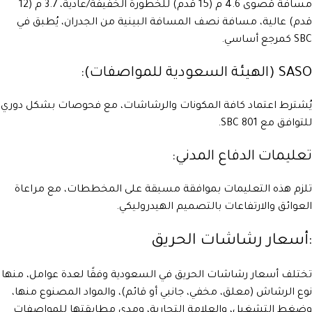
مسافة قصوى 4.6 م (15 قدم) للخطورة الخفيفة/عادية، 3.7 م (12
قدم) عالية، مسافة نصف المسافة البينية من الجدران، يُطبق في
SBC كمرجع أساسي.
SASO (الهيئة السعودية للمواصفات):
يُشترط اعتماد كافة المكونات والرشاشات، مع فحوصات بشكل دوري
للتوافق مع SBC 801.
تعليمات الدفاع المدني:
تلزم هذه التعليمات بموافقة مسبقة على المخططات، مع مراعاة
العوائق والارتفاعات بالتصميم الهيدروليكي.
:أسعار رشاشات الحريق
تختلف أسعار رشاشات الحريق في السعودية وفقًا لعدة عوامل، منها
نوع الرشاش (معلق، مخفي، جانبي أو قائم)، والمواد المصنوع منها،
وضغط التشغيل، والعلامة التجارية، ومدى مطابقتها للمواصفات