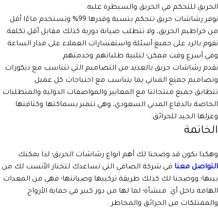
الحريق للتحكم في الحريق والسيطرة عليه.
نوفر رشاشات حريق تتحكم بنسبة وقدرها 99% وتستخدم ماءًا أقل
من خراطيم الحريق، ولا تتطلب صيانة دورية كذلك مقابل أقل تكلفة.
نقوم بالرد على جميع أسئلة واستفسارات العملاء على مدار الساعة
وفي أسرع وقت ممكن؛ لتلبية طلباتهم وخدمتهم.
نقدم رشاشات حريق بالعديد من التصاميم التي تتناسب مع ديكورات
وتصاميم جميع المباني بما يتناسب مع احتياجات كل عميل.
تتطابق جميع منتجاتنا مع المعايير والمواصفات الدولية والمتطلبات
الخاصة بالدفاع المدني السعودي، وهي تتميز بسماكتها وكثافتها
وعزلها الجيد للحرائق.
الخاتمة
وهكذا نكون قد وضحنا لك أهم انواع رشاشات الحريق؛ لذا يمكنك
التواصل معنا
في شركة الصافي التي تساعدك لتختار الأنسب لك من
بينها؛ ووضحنا لك كذلك طريقة تركيبها وصيانتها؛ فهي من المعدات
الهامة داخل أي منشأة؛ لما لها من دور كبير في حماية الأرواح
والممتلكات من الحرائق والمخاطر .