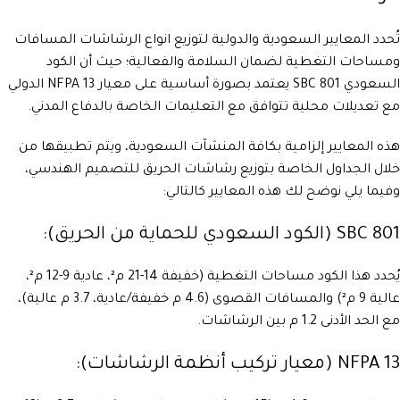
تُحدد المعايير السعودية والدولية لتوزيع انواع الرشاشات المسافات
ومساحات التغطية لضمان السلامة والفعالية؛ حيث أن الكود
السعودي SBC 801 يعتمد بصورة أساسية على معيار NFPA 13 الدولي
مع تعديلات محلية تتوافق مع التعليمات الخاصة بالدفاع المدني.
هذه المعايير إلزامية بكافة المنشآت السعودية، ويتم تطبيقها من
خلال الجداول الخاصة بتوزيع رشاشات الحريق للتصميم الهندسي،
وفيما يلي نوضح لك هذه المعايير كالتالي:
SBC 801 (الكود السعودي للحماية من الحريق):
يُحدد هذا الكود مساحات التغطية (خفيفة 14-21 م²، عادية 9-12 م²،
عالية 9 م²) والمسافات القصوى (4.6 م خفيفة/عادية، 3.7 م عالية)،
مع الحد الأدنى 1.2 م بين الرشاشات.
NFPA 13 (معيار تركيب أنظمة الرشاشات):