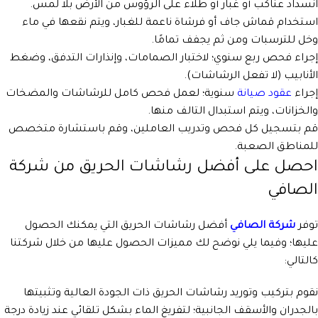
انسداد عناكب أو غبار أو طلاء على الرؤوس من الأرض بلا لمس.
استخدام قماش جاف أو فرشاة ناعمة للغبار، ويتم نقعها في ماء
وخل للترسبات ومن ثم يجفف تمامًا.
إجراء فحص ربع سنوي؛ لاختبار الصمامات، وإنذارات التدفق، وضغط
الأنابيب (لا تفعل الرشاشات).
إجراء
عقود صيانة
سنوية؛ لعمل فحص كامل للرشاشات والمضخات
والخزانات، ويتم استبدال التالف منها.
قم بتسجيل كل فحص وتدريب العاملين، وقم باستشارة متخصص
للمناطق الصعبة.
احصل على أفضل رشاشات الحريق من شركة
الصافي
توفر
شركة الصافي
أفضل رشاشات الحريق التي يمكنك الحصول
عليها؛ وفيما يلي نوضح لك مميزات الحصول عليها من خلال شركتنا
كالتالي:
نقوم بتركيب وتوريد رشاشات الحريق ذات الجودة العالية وتثبيتها
بالجدران والأسقف الجانبية؛ لتفريغ الماء بشكل تلقائي عند زيادة درجة