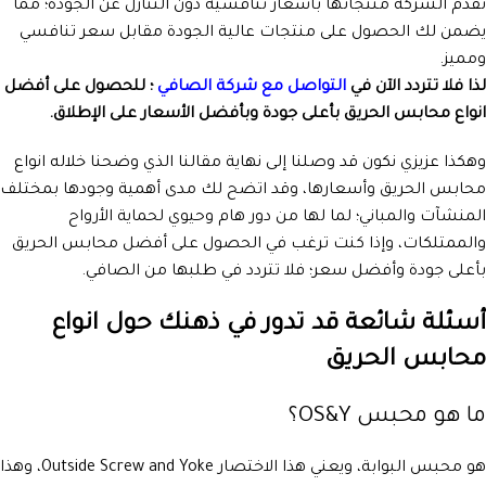
تُقدم الشركة منتجاتها بأسعار تنافسية دون التنازل عن الجودة؛ مما
يضمن لك الحصول على منتجات عالية الجودة مقابل سعر تنافسي
ومميز.
لذا فلا تتردد الآن في
التواصل مع شركة الصافي
؛ للحصول على أفضل
انواع محابس الحريق بأعلى جودة وبأفضل الأسعار على الإطلاق.
وهكذا عزيزي نكون قد وصلنا إلى نهاية مقالنا الذي وضحنا خلاله انواع
محابس الحريق وأسعارها، وقد اتضح لك مدى أهمية وجودها بمختلف
المنشآت والمباني؛ لما لها من دور هام وحيوي لحماية الأرواح
والممتلكات، وإذا كنت ترغب في الحصول على أفضل محابس الحريق
بأعلى جودة وأفضل سعر؛ فلا تتردد في طلبها من الصافي.
أسئلة شائعة قد تدور في ذهنك حول انواع
محابس الحريق
ما هو محبس OS&Y؟
هو محبس البوابة، ويعني هذا الاختصار Outside Screw and Yoke، وهذا