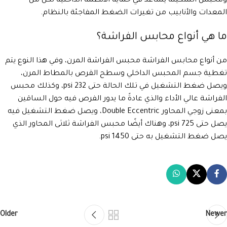
ومحبس السكينة يساعد في حماية الأنظمة الداخلية لكل من
المعدات والأنابيب من تغيرات الضغط المفاجئة بالنظام.
ما هي أنواع محابس الفراشة؟
من أنواع محابس الفراشة محبس الفراشة المرن، وفي هذا النوع يتم
تغطية جسم المحبس الداخلي وسطح القرص بالمطاط المرن،
ويصل ضغط التشغيل في تلك الحالة حتى 232 psi، وكذلك محبس
الفراشة عالي الأداء والذي عادةً ما يدور الفرص فيه حول الساقين
بمعنى زوجي المحاور Double Eccentric، ويصل ضغط التشغيل فيه
يصل حتى 725 psi، وهناك أيضًا محبس الفراشة ثلاثى المحاور الذي
يصل ضغط التشغيل به حتى 1450 psi.
Older
Newer