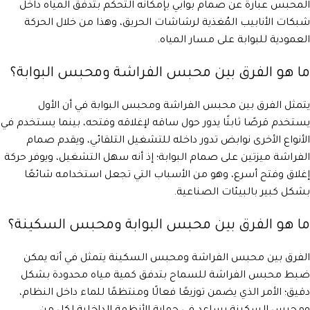
المحبس عبارة عن صمام بوابي بإمكانه التحكم بتدفق المياه داخل
شبكات الأنابيب المُغذية لرشاشات الحريق، وهذا من خلال الحركة
العمودية للبوابة على مسار المياه.
ما هو الفرق بين محبس الفراشة ومحبس البوابة؟
يتمثل الفرق بين محبس الفراشة ومحبس البوابة في أن الأول
يستخدم قرصًا ثابتًا يدور حول ساقه لإغلاقه وفتحه، بينما يستخدم في
الأنواع الأخرى نوابض تدور داخله للتشغيل التلقائي، ويقدم صمام
الفراشة ميزتين على صمام البوابة؛ إذ أنه سهل التشغيل، ويوفر حركة
إغلاق وفتح أسرع، وهو من الأسباب التي تجعل استخدامه شائعًا
بشكل كبير بالبيئات الصناعية.
ما هو الفرق بين محبس البوابة ومحبس السكينة؟
الفرق بين محبس الفراشة ومحبس السكينة يتمثل في أنه يمكن
ضبط محبس الفراشة للسماح بتدفق كمية مياه محدودة بشكل
دقيق؛ الأمر الذي يضمن توزيعًا فعالًا ومنتظمًا للماء داخل النظام،