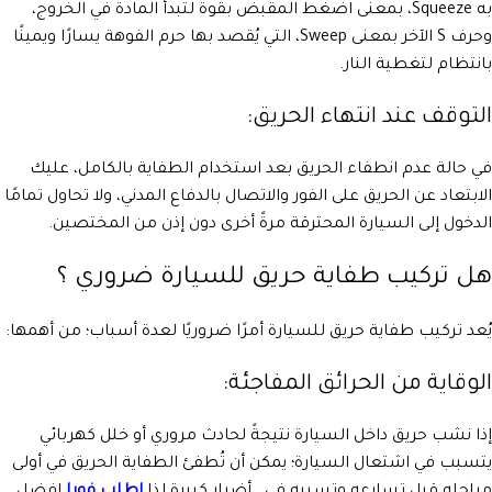
به Squeeze، بمعنى اضغط المقبض بقوة لتبدأ المادة في الخروج،
وحرف S الآخر بمعنى Sweep، التي يُقصد بها حرم الفوهة يسارًا ويمينًا
بانتظام لتغطية النار.
التوقف عند انتهاء الحريق:
في حالة عدم انطفاء الحريق بعد استخدام الطفاية بالكامل، عليك
الابتعاد عن الحريق على الفور والاتصال بالدفاع المدني، ولا تحاول تمامًا
الدخول إلى السيارة المحترقة مرةً أخرى دون إذن من المختصين.
هل تركيب طفاية حريق للسيارة ضروري ؟
يُعد تركيب طفاية حريق للسيارة أمرًا ضروريًا لعدة أسباب؛ من أهمها:
الوقاية من الحرائق المفاجئة:
إذا نشب حريق داخل السيارة نتيجةً لحادث مروري أو خلل كهربائي
يتسبب في اشتعال السيارة؛ يمكن أن تُطفئ الطفاية الحريق في أولى