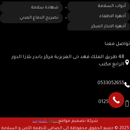
أدوات السلامة
شهادة سلامة
أجهزة الاطفاء
تصريح الدفاع المدني
أجهزة الانذار المبكر
تواصل معنا
48 طريق الملك فهد حى العزيزية مركز بابدر بلازا الدور
الرابع مكتب
0533052655
0125780885
شركة تصميم مواقع
حلول
الانترنت
2025 © جميع الحقوق محفوظة إلى الصافي لأنظمة الأمن و السلامة