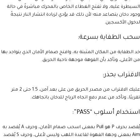
السيطرة عليه، ولا تفتح الغطاء الخاص بالمحرك مباشرةً في حالة
وجود دخان يتصاعد منه؛ لأن ذلك قد يؤدي لزيادة انتشار النار نتيجةً
لدخول الأكسجين.
سحب الطفاية بسرعة:
خد الطفاية من المكان المثبتة به، وافتح صمام الأمان الذي يتواجد بها
من الأعلى، وتأكد بأن الفوهة موجهة ناحية الحريق.
الاقتراب بحذر:
عليك الاقتراب من مصدر الحريق من على بعد آمن، 1.5 حتى 2 متر
تقريبًا، وتأكد من عدم دفع اتجاه الرياح للدخان باتجاهك.
استخدام أسلوب “PASS”:
يُقصد بحرف P هو Pull بمعنى اسحب صمام الأمان، وحرف A يُقصد به
Aim بمعنى وجهة الفهوة لقاعدة اللهب وليس لأعلى، وحرف S يُقصد