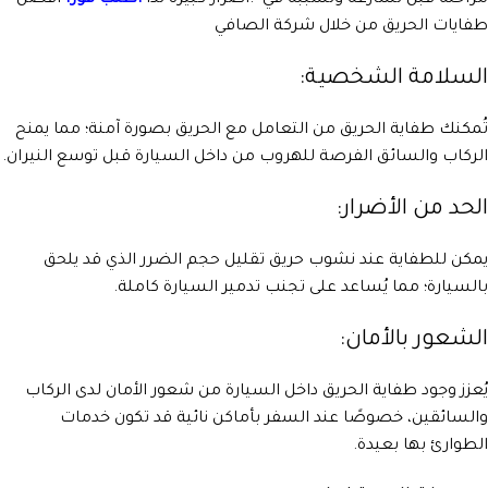
مراحله قبل تسارعه وتسببه في .أضرار كبيرة لذا
اطلب فورا
افضل
طفايات الحريق من خلال شركة الصافي
السلامة الشخصية:
تُمكنك طفاية الحريق من التعامل مع الحريق بصورة آمنة؛ مما يمنح
الركاب والسائق الفرصة للهروب من داخل السيارة قبل توسع النيران.
الحد من الأضرار:
يمكن للطفاية عند نشوب حريق تقليل حجم الضرر الذي قد يلحق
بالسيارة؛ مما يُساعد على تجنب تدمير السيارة كاملة.
الشعور بالأمان:
يُعزز وجود طفاية الحريق داخل السيارة من شعور الأمان لدى الركاب
والسائقين، خصوصًا عند السفر بأماكن نائية قد تكون خدمات
الطوارئ بها بعيدة.