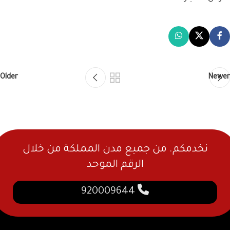
Older
Newer
نخدمكم. من جميع مدن المملكة من خلال
الرقم الموحد
920009644