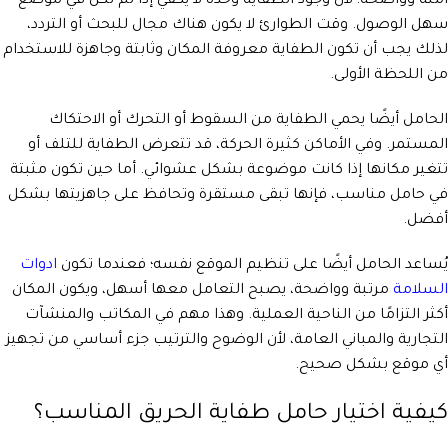
آمنة وواضحة؛ لأن وجود الطفاية وحده لا يكفي إذا لم تكن في موضع
سهل الوصول. وقت الطوارئ لا يكون هناك مجال للبحث أو التردد،
لذلك يجب أن تكون الطفاية معروفة المكان وثابتة وجاهزة للاستخدام
من اللحظة الأولى.
الحامل أيضًا يحمي الطفاية من السقوط أو التحرك أو الاحتكاك
المستمر. وفي الأماكن كثيرة الحركة، قد تتعرض الطفاية للتلف أو
تتغير مكانها إذا كانت موضوعة بشكل عشوائي. أما حين تكون مثبتة
في حامل مناسب، فإنها تبقى مستقرة وتحافظ على جاهزيتها بشكل
أفضل.
يُساعد الحامل أيضًا على تنظيم الموقع نفسه؛ فعندما تكون
ادوات
السلامة
مرتبة وواضحة، يصبح التعامل معها أسهل، ويكون المكان
أكثر التزامًا من الناحية العملية. وهذا مهم في المكاتب والمنشآت
التجارية والمباني العامة، لأن الوضوح والترتيب جزء أساسي من تجهيز
أي موقع بشكل صحيح.
كيفية اختيار حامل طفاية الحريق المناسب؟