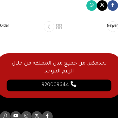
Older
Newer
نخدمكم. من جميع مدن المملكة من خلال
الرقم الموحد
920009644