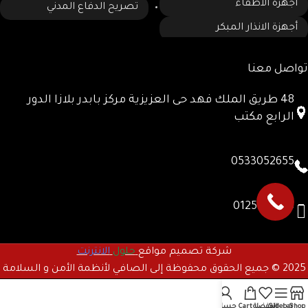
أجهزة الاطفاء
تصريح الدفاع المدني
أجهزة الانذار المبكر
تواصل معنا
48 طريق الملك فهد حى العزيزية مركز بابدر بلازا الدور
الرابع مكتب
0533052655
0125780885
شركة تصميم مواقع
حلول
الانترنت
2025 © جميع الحقوق محفوظة إلى الصافي لأنظمة الأمن و السلامة
Shop
Sidebar
المفضلة
Cart
حسابى