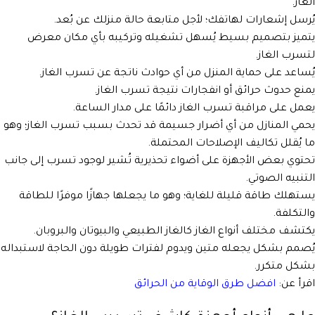
الغاز.
يُرسل إشعارات لهاتفك؛ لأجل متابعة حالة منزلك عن بُعد.
يتميز بتصميم بسيط يُسهل تشغيله وتركيبه بأي مكان معرض
لتسرب الغاز.
يُساعد على حماية المنزل من أي حوادث ناتجة عن تسرب الغاز.
يمنع حدوث حرائق أو انفجارات نتيجة تسرب الغاز.
يعمل على مراقبة تسرب الغاز دائمًا على مدار الساعة.
يحمي المنازل من أي أضرار جسيمة قد تحدث بسبب تسرب الغاز؛ وهو
ما يُقلل تكاليف الإصلاحات المحتملة.
تحتوي بعض الأجهزة على أضواء تحذيرية تُشير لوجود تسرب إلى جانب
التنبيه الصوتي.
يستهلك طاقة قليلة للغاية؛ وهو ما يجعلها جهازًا موفرًا للطاقة
والتكلفة.
يكتشف مختلف أنواع الغاز كالغاز الطبيعي والبيوتان والبروبان.
يُصمم بشكل يجعله متين ويدوم لفترات طويلة دون الحاجة لاستبداله
بشكل متكرر.
اقرأ عن:
افضل طرق الوقاية من الحرائق