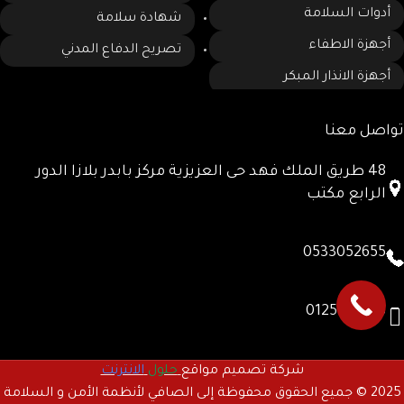
أدوات السلامة
شهادة سلامة
أجهزة الاطفاء
تصريح الدفاع المدني
أجهزة الانذار المبكر
تواصل معنا
48 طريق الملك فهد حى العزيزية مركز بابدر بلازا الدور
الرابع مكتب
0533052655
0125780885
شركة تصميم مواقع
حلول
الانترنت
2025 © جميع الحقوق محفوظة إلى الصافي لأنظمة الأمن و السلامة