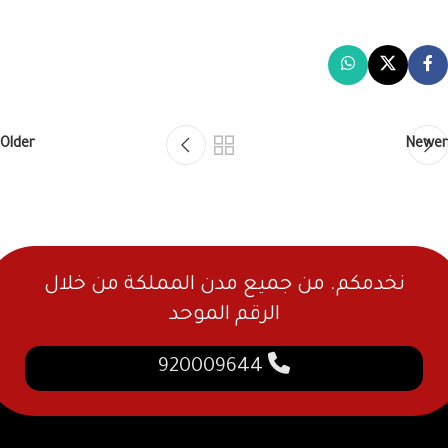
Older
Newer
نخدمكم. من جميع مدن المملكة من خلال
الرقم الموحد
920009644