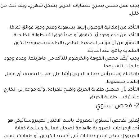
يجب عمل فحص بصري لطفايات الحريق بشكل شهري، ويتم ذلك من
خلال:
التأكد من إمكانية الوصول إليها بسهولة وعدم وجود عوائق تمامًا.
التأكد من عدم وجود أي شقوق أو صدأ فوق الأسطوانة الخارجية.
التحقق من أن مؤشر الضغط الخاص بالطفاية مضبوط؛ لتكون
الطفاية جاهزة عند الحاجة.
يجب أيضًا فحص الفوهة والخرطوم للتأكد من جاهزيتها، وعدم وجود
علامات تلف بهما.
بإمكانك إمالة رأس طفاية الحريق رأسًا على عقب؛ لتخفيف أي عامل
إطفاء مضغوط.
التأكد بأن ملصق طفاية الحريق واضح للقراءة، وأنه موجه إلى الخارج
عند تركيب طفاية الحريق.
2- فحص سنوي
يُعتبر الفحص السنوي المعروف باسم الاختبار الهيدروستاتيكي هو
أحد الإجراءات الضرورية والهامة لضمان فعالية وسلامة كفاية
الحريق؛ إذ يمكن اختبار طفايات ثاني أكسيد الكربون، أو طفايات الماء،