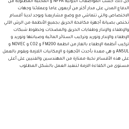
كل ذلك حسب المواصفات الدولية NFPA و المحلية المطلوبة من
الدفاع المدني على مدار أكثر من أربعون عاما وعملائنا وجهات
الاختصاص والتي تتماشي مع وضع مشاريعنا ويوجد لدينا أقسام
تختص بصيانة أجهزة مكافحة الحريق بجميع الأنظمة من الرش الآلي
والإطفاء والإنذار وطفايات الحريق والمضخات وخطوط شبكات
الإطفاء والإنذار وتوريد وتركيب الستائر المائية وصيانتها وتوريد و
تركيب أنظمة الإطفاء بالغاز من انظمة FM200 و CO2 و NOVEC و
ANSUL و هي معدة بأحدث الأجهزة و الإمكانيات اللازمة ويقوم بالعمل
على هذه الأقسام نخبة ممتازة من المهندسين والفنيين على أعلى
مستوى من الكفاءة الازمة لتنفيذ العمل بالشكل المطلوب