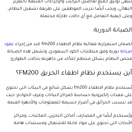
ينبغي توثيق جميع تفاصيل التركيب والإجراءات المتبعة بالتقرير
النهائي، ويجب أيضًا تدريب الموظفين على طريقة تشغيل النظام،
وعلى كيفية التعامل مع أي حالات طارئة محتملة.
الصيانة الدورية:
لضمان استمرارية فعالية نظام الاطفاء fm200؛ لابد من إجراء
عقود
صيانة
دورية وفق متطلبات الكود السعودي، وتشمل هذه الصيانة
فحص النظام بشكل منتظم للتأكد من جاهزيته بحالات الطوارئ.
أين يستخدم نظام اطفاء الحريق FM200؟
يُستخدم نظام الاطفاء fm200 بشكل شائع في البيئات التي تحتوي
على معدات إلكترونية حساسة كمراكز البيانات وغرف الخوادم؛ حيث
قد تتسبب الحرائق في أضرار جسيمة للمعلومات والأجهزة القيمة.
ويُستخدم أيضًا في المصارف، أماكن التخزين، المكتبات، ومراكز
الأبحاث التي تحتوي على مواد قابلة للاشتعال ومستندات هامة.