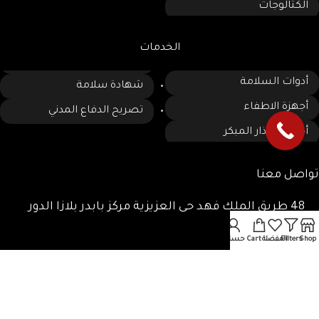
الكتالوجات
الخدمات
أدوات السلامة
شهادة سلامة
أجهزة الاطفاء
تصريح الدفاع المدني
أجهزة الانذار المبكر
تواصل معنا
48 طريق الملك فهد حى العزيزية مركز بابدر بلازا الدور
الرابع مكتب
Shop
Filters
المفضلة
Cart
حسابى
0533052655
0125780885