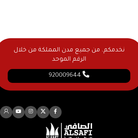
والمستودعات.
هيكل متين مصنوع من مواد عالية
الجودة مقاومة للصدمات والعوامل
حجم صغير يناسب الأماكن الضيقة
البيئية.
أو المواقع التي تحتاج إلى حلول
مرورية مدمجة دون التأثير على وضوح
إضاءة LED قوية توفر وضوح عالي مع
الإشارة.
استهلاك منخفض للطاقة وتعمل
بكفاءة لفترات طويلة.
إضاءة LED عالية السطوع تضمن
نخدمكم. من جميع مدن المملكة من خلال
رؤية واضحة من مسافات بعيدة مع
مقاومة للحرارة والغبار والرطوبة مما
الرقم الموحد
استهلاك منخفض للطاقة.
يجعلها مناسبة للاستخدام الداخلي
والخارجي.
هيكل متين وخفيف الوزن مصنوع
920009644
من خامات مقاومة للصدمات
عدسات شفافة عالية الجودة تضمن
والعوامل الجوية.
انتشار ضوء مثالي ورؤية ممتازة من
مسافات بعيدة.
عدسات شفافة محمية تعزز انتشار
الضوء وتحافظ على أعلى مستوى
تثبيت سهل وآمن على الجدران أو
من الوضوح.
الأعمدة بفضل تصميمها المتوافق
مع احتياجات المواقع الإنشائية
مقاومة ممتازة للغبار والحرارة
والمنشآت الصناعية.
والرطوبة مما يجعلها مناسبة
للاستخدام الداخلي والخارجي.