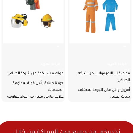
الافرهولات
الخوذ
قراءة المزيد
قراءة المزيد
مواصفات الافرهولات من شركة
مواصفات الخوذ من شركة الصافي
الصافي
خوذة حماية رأس قوية لمقاومة
أفرول واقي عالي الجودة لمختلف
الصدمات
بيئات العمل
غلاف خارجي متين من مواد مقاومة
للصدمات
مقاوم للحريق لحماية قصوى
بطانة داخلية تمتص الصدمات
مزود بشريط عاكس لزيادة الرؤية في
للحماية الإضافية
الظلام
حزام تثبيت داخلي لضمان ثبات
الخوذة
نخدمكم. من جميع مدن المملكة من خلال