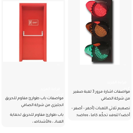
اشارة مرور 3 لمبة صغير
باب طوارئ مقاوم للحريق
انجليزي
قراءة المزيد
قراءة المزيد
مواصفات اشارة مرور 3 لمبة صغير
مواصفات باب طوارئ مقاوم للحريق
من شركة الصافي
انجليزي من شركة الصافي
تصميم ثلاثي اللمبات (أحمر – أصفر –
باب طوارئ مقاوم للحريق لحماية
أخضر) لتوفير تحكّم كامل وواضح
المباني والأشخاص
بحركة السير داخل المنشآت
والمستودعات.
مصنوع من فولاذ قوي ومتين