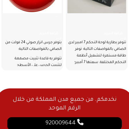
بطارية لوحة التحكم 7 امبير
جرس انزار صوتي 24 فولت
قراءة المزيد
قراءة المزيد
تتوفر بطارية لوحة التحكم 7 امبير لدى
يتوفر جرس انزار صوتي 24 فولت من
الصافي بالمواصفات التالية: توفر
الصافي بالمواصفات التالية:
طاقة مستمرة لتشغيل أنظمة
تتوفر به قاعدة تثبيت مصممة
التحكم المختلفة. سعتها 7 أمبير؛
لتثبيت الجرس على الأسطح
المستوية أو الجدران.
مصمم لمقاومة مختلف الظروف
الجوية.
صوته مرتفع للغاية؛ مما يجعله
مناسب لجذب الانتباه والتحذير من
نخدمكم. من جميع مدن المملكة من خلال
الحرائق.
الرقم الموحد
كفاءة عالية في استهلاك الطاقة.
920009644