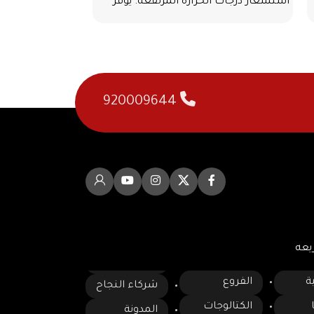
استشعار درجات الحرارة المرتفعة. يوفر
مصمم لشحن البط
920009644
يعه
ة
الفروع
شركاء النجاح
الكتالوجات
المدونة