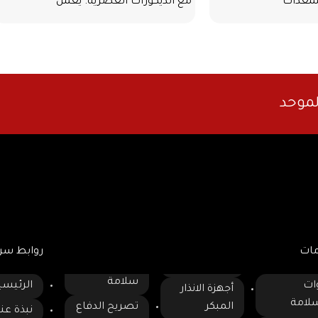
لمعدات
مع الديكورات العصرية. يعمل
لموحد
مات
روابط سر
سلامة
ات
الرئيسي
أجهزة الانذار
سلامة
المبكر
تصريح الدفاع
نبذة عنا