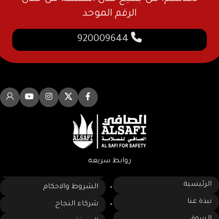
فلتر متعدد الطبقات لحماية إضافية
إطار ومفصلات متينة لضمان الثبات
الرقم الموحد
من الأتربة والأبخرة
والأداء العالي
920009644
مناسب للاستخدام في الورش،
ختم محكم لمنع تسرب الدخان
مواقع البناء، والمناطق ذات الغبار
والحرارة
العالي
فتح سهل وسريع للإخلاء الآمن في
حالات الطوارئ
تشطيب مقاوم للتآكل والظروف
الجوية
روابط سريعه
الرئيسية
الشروط والاحكام
نبذة عنا
شركاء النجاح
السوق