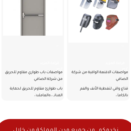
الاقنعة الواقية
باب طواري مقاوم للحريق
قراءة المزيد
قراءة المزيد
مواصفات الاقنعة الواقية من شركة
مواصفات باب طواري مقاوم للحريق
الصافي
من شركة الصافي
قناع واقي لتغطية الأنف والفم
باب طوارئ مقاوم للحريق لحماية
بالكامل
المباني والعاملين
تصميم محكم الإغلاق لتقليل تسرب
مصنوع من فولاذ قوي ومتين
الهواء
لمقاومة الصدمات
خفيف الوزن ومريح للاستخدام
عازل داخلي يمنع انتقال الحرارة
الطويل
والدخان
نخدمكم. من جميع مدن المملكة من خلال