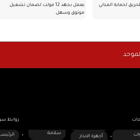
ريق لحماية المباني
يعمل بجهد 12 فولت لضمان تشغيل
موثوق وسهل.
ي ومتين لمقاومة
خامات قوية ومتينة تتحمل الصدمات
والظروف الجوية المختلفة.
ع انتقال الحرارة
تصميم عملي وسهل التركيب على
الأرضيات أو الأرصفة.
لموحد
 لضمان الأداء العالي
ألوان واضحة وعاكسة لضمان رؤية ممتازة
نهاراً وليلًا.
 الدخان والحرارة
مثالي للمواقف العامة، المستودعات،
لاء الآمن في حالات
الشوارع، والمرافق التجارية.
عمر طويل ومقاومة عالية للتآكل والصدأ،
ل والظروف الجوية
لتوفير حماية مستمرة للسيارات.
مات
روابط سر
سلامة
ات
الرئيسي
أجهزة الانذار