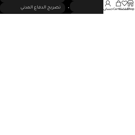
أجهزة الاطفاء
تصريح الدفاع المدني
Shop
المفضلة
Cart
حسابى
أجهزة الانذار المبكر
تواصل معنا
48 طريق الملك فهد حى العزيزية مركز بابدر بلازا الدور
الرابع مكتب
0533052655
0125780885
شركة تصميم مواقع
حلول
الانترنت
2025 © جميع الحقوق محفوظة إلى الصافي لأنظمة الأمن و السلامة